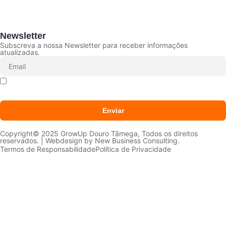
Newsletter
Subscreva a nossa Newsletter para receber informações
atualizadas.
Declaro que li e aceito que os meus dados sejam
tratados conforme a
Política de Privacidade
Enviar
Copyright© 2025 GrowUp Douro Tâmega, Todos os direitos
reservados. | Webdesign by
New Business Consulting.
Termos de Responsabilidade
Política de Privacidade