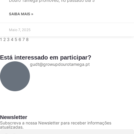
Douro Tâmega promoveu, no passado dia 5
SAIBA MAIS »
Maio 7, 2025
1
2
3
4
5
6
7
8
Está interessado em participar?
gudt@growupdourotamega.pt
Newsletter
Subscreva a nossa Newsletter para receber informações
atualizadas.