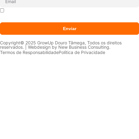
Declaro que li e aceito que os meus dados sejam
tratados conforme a
Política de Privacidade
Enviar
Copyright© 2025 GrowUp Douro Tâmega, Todos os direitos
reservados. | Webdesign by
New Business Consulting.
Termos de Responsabilidade
Política de Privacidade