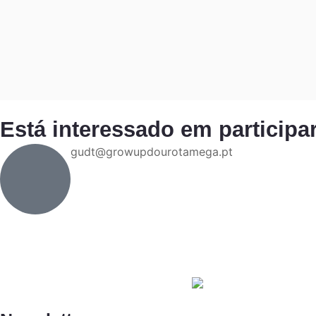
Está interessado em participa
gudt@growupdourotamega.pt