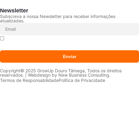
Newsletter
Subscreva a nossa Newsletter para receber informações
atualizadas.
Declaro que li e aceito que os meus dados sejam
tratados conforme a
Política de Privacidade
Enviar
Copyright© 2025 GrowUp Douro Tâmega, Todos os direitos
reservados. | Webdesign by
New Business Consulting.
Termos de Responsabilidade
Política de Privacidade