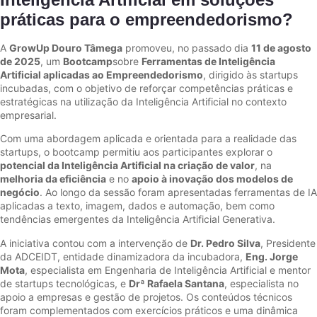
práticas para o empreendedorismo?
A
GrowUp Douro Tâmega
promoveu, no passado dia
11 de agosto
de 2025
, um
Bootcamp
sobre
Ferramentas de Inteligência
Artificial aplicadas ao Empreendedorismo
, dirigido às startups
incubadas, com o objetivo de reforçar competências práticas e
estratégicas na utilização da Inteligência Artificial no contexto
empresarial.
Com uma abordagem aplicada e orientada para a realidade das
startups, o bootcamp permitiu aos participantes explorar o
potencial da Inteligência Artificial na criação de valor
, na
melhoria da eficiência
e no
apoio à inovação dos modelos de
negócio
. Ao longo da sessão foram apresentadas ferramentas de IA
aplicadas a texto, imagem, dados e automação, bem como
tendências emergentes da Inteligência Artificial Generativa.
A iniciativa contou com a intervenção de
Dr. Pedro Silva
, Presidente
da ADCEIDT, entidade dinamizadora da incubadora,
Eng. Jorge
Mota
, especialista em Engenharia de Inteligência Artificial e mentor
de startups tecnológicas, e
Drª Rafaela Santana
, especialista no
apoio a empresas e gestão de projetos. Os conteúdos técnicos
foram complementados com exercícios práticos e uma dinâmica