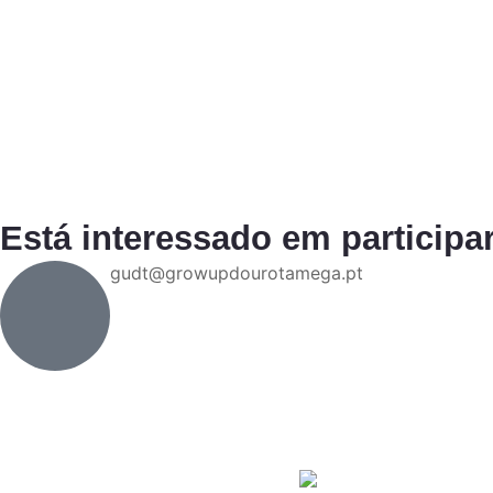
Está interessado em participa
gudt@growupdourotamega.pt