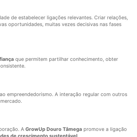
e de estabelecer ligações relevantes. Criar relações,
vas oportunidades, muitas vezes decisivas nas fases
fiança
que permitem partilhar conhecimento, obter
onsistente.
ao empreendedorismo. A interação regular com outros
 mercado.
boração. A
GrowUp Douro Tâmega
promove a ligação
ades de crescimento sustentável
.