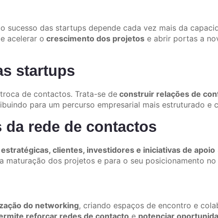
o sucesso das startups depende cada vez mais da capacidad
e acelerar o
crescimento dos projetos
e abrir portas a no
as startups
troca de contactos. Trata-se de
construir relações de con
ibuindo para um percurso empresarial mais estruturado e c
s da rede de contactos
estratégicas, clientes, investidores e iniciativas de apoio
a maturação dos projetos e para o seu posicionamento no
ização do networking
, criando espaços de encontro e cola
ermite reforçar redes de contacto
e
potenciar oportunid