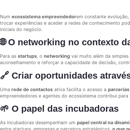
Num
ecossistema empreendedor
em constante evolução, 
trocar experiências e aceder a redes de conhecimento pod
iniciais do negócio.
🌐 O networking no contexto d
Para as
startups
, o
networking
vai muito além da simples 
aconselhamento e reforçar a capacidade de decisão, contr
🔗 Criar oportunidades atravé
Uma
rede de contactos
ativa facilita o acesso a
parcerias 
empreendedores e agentes do ecossistema contribui para 
🌱 O papel das incubadoras
As incubadoras desempenham um
papel central na dinam
entre startups, empresas e parceiros estratégicos,
o que p