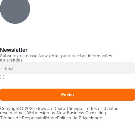
Newsletter
Subscreva a nossa Newsletter para receber informações
atualizadas.
Declaro que li e aceito que os meus dados sejam
tratados conforme a
Política de Privacidade
Enviar
Copyright© 2025 GrowUp Douro Tâmega, Todos os direitos
reservados. | Webdesign by
New Business Consulting.
Termos de Responsabilidade
Política de Privacidade