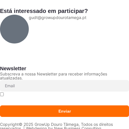
Está interessado em participar?
gudt@growupdourotamega.pt
Newsletter
Subscreva a nossa Newsletter para receber informações
atualizadas.
Declaro que li e aceito que os meus dados sejam
tratados conforme a
Política de Privacidade
Enviar
Copyright© 2025 GrowUp Douro Tâmega, Todos os direitos
reservados. | Webdesign by
New Business Consulting.