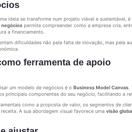
ócios
uma ideia se transforme num projeto viável e sustentável, 
 negócios
permite compreender como a empresa cria, entr
ra a financiamento.
rentam dificuldades não pela falta de inovação, mas pela a
conómica.
como ferramenta de apoio
alisar um modelo de negócios é o
Business Model Canvas
.
s principais componentes do seu negócio, facilitando a re
damentais como a proposta de valor, os segmentos de clien
e receita. A sua abordagem visual favorece uma
visão globa
e ajustar