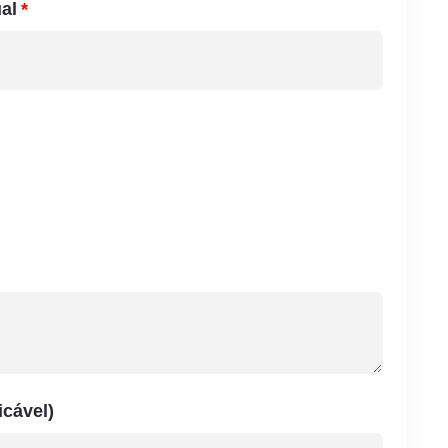
ual
icável)