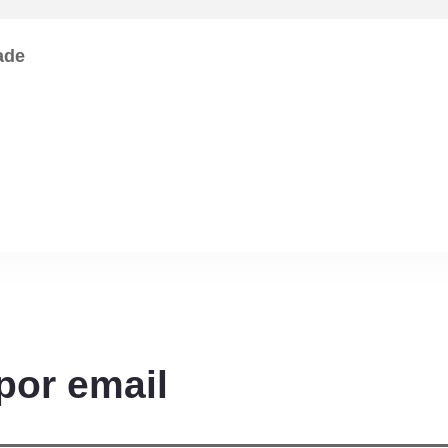
ade
por email